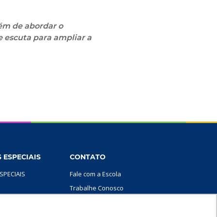
ém de abordar o
e escuta para ampliar a
 ESPECIAIS
CONTATO
SPECIAIS
Fale com a Escola
Trabalhe Conosco
SIGA-NOS
MÍLIA