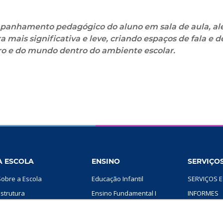
panhamento pedagógico do aluno em sala de aula, al
 mais significativa e leve, criando espaços de fala e d
ro e do mundo dentro do ambiente escolar.
A ESCOLA
ENSINO
SERVIÇOS
Sobre a Escola
Educação Infantil
SERVIÇOS E
Estrutura
Ensino Fundamental I
INFORMES
Projeto Pedagógico
Ensino Fundamental II
AGENDA
Rede SMIC
ÁREA DA FA