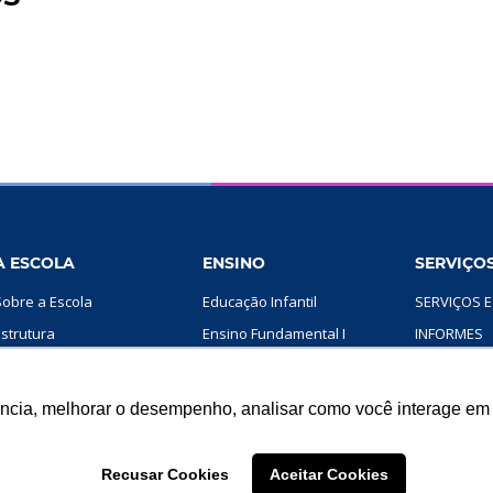
A ESCOLA
ENSINO
SERVIÇOS
Sobre a Escola
Educação Infantil
SERVIÇOS E
Estrutura
Ensino Fundamental I
INFORMES
Projeto Pedagógico
Ensino Fundamental II
AGENDA
Rede SMIC
ÁREA DA FA
ência, melhorar o desempenho, analisar como você interage em 
Aviso de Privacidade
ÁREA DOS 
Portal de Privacidade
Recusar Cookies
Aceitar Cookies