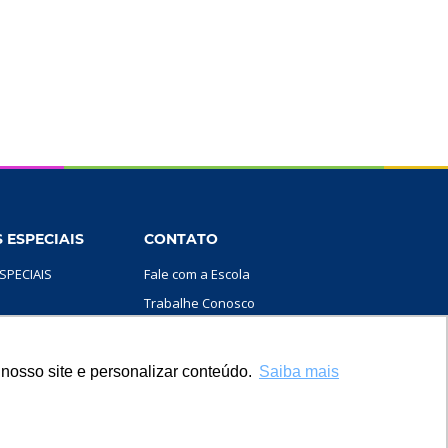
 ESPECIAIS
CONTATO
SPECIAIS
Fale com a Escola
Trabalhe Conosco
SIGA-NOS
MÍLIA
nosso site e personalizar conteúdo.
Saiba mais
PROFESSORES