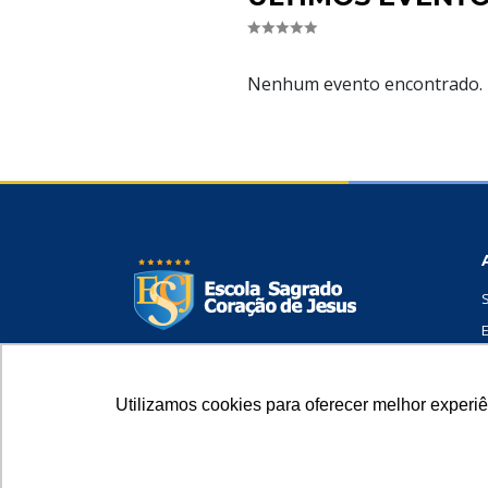
Nenhum evento encontrado.
Travessa Humaitá, 700 – Pedreira CEP
66083-340 – Belém/PA
Utilizamos cookies para oferecer melhor experi
Fone: (91) 3233-0319
contato@smicsagrado.com.br