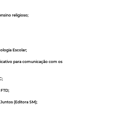
ensino religioso;
ologia Escolar;
plicativo para comunicação com os
C;
 FTD;
 Juntos (Editora SM);